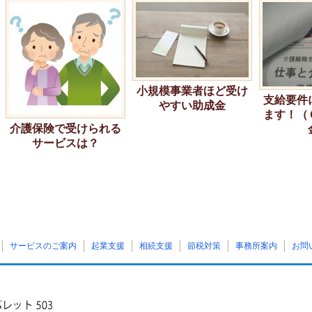
小規模事業者ほど受け
支給要件
やすい助成金
ます！（
介護保険で受けられる
サービスは？
サービスのご案内
起業支援
相続支援
節税対策
事務所案内
お問