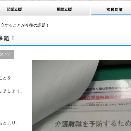
両立することが今後の課題！
課題！
ついて
。
ことを
しましょう。
もとより、