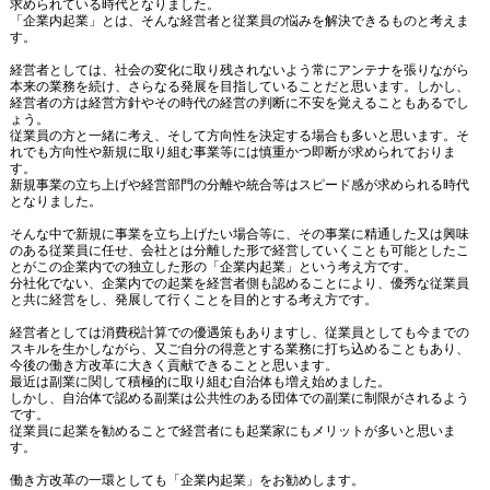
求められている時代となりました。
「企業内起業」とは、そんな経営者と従業員の悩みを解決できるものと考えま
す。
経営者としては、社会の変化に取り残されないよう常にアンテナを張りながら
本来の業務を続け、さらなる発展を目指していることだと思います。しかし、
経営者の方は経営方針やその時代の経営の判断に不安を覚えることもあるでし
ょう。
従業員の方と一緒に考え、そして方向性を決定する場合も多いと思います。そ
れでも方向性や新規に取り組む事業等には慎重かつ即断が求められておりま
す。
新規事業の立ち上げや経営部門の分離や統合等はスピード感が求められる時代
となりました。
そんな中で新規に事業を立ち上げたい場合等に、その事業に精通した又は興味
のある従業員に任せ、会社とは分離した形で経営していくことも可能としたこ
とがこの企業内での独立した形の「企業内起業」という考え方です。
分社化でない、企業内での起業を経営者側も認めることにより、優秀な従業員
と共に経営をし、発展して行くことを目的とする考え方です。
経営者としては消費税計算での優遇策もありますし、従業員としても今までの
スキルを生かしながら、又ご自分の得意とする業務に打ち込めることもあり、
今後の働き方改革に大きく貢献できることと思います。
最近は副業に関して積極的に取り組む自治体も増え始めました。
しかし、自治体で認める副業は公共性のある団体での副業に制限がされるよう
です。
従業員に起業を勧めることで経営者にも起業家にもメリットが多いと思いま
す。
働き方改革の一環としても「企業内起業」をお勧めします。