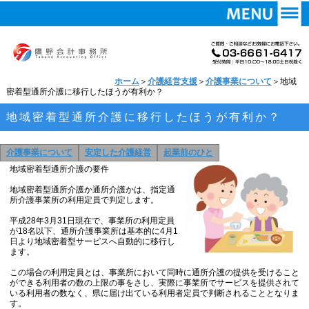
ホーム
＞
介護経営支援
＞
介護事業について
＞地域
密着型通所介護に移行したほうが有利か？
地域密着型通所介護に移行したほうが有利か？
介護事業について
安定した介護経営
起業前のひと
地域密着型通所介護の要件
地域密着型通所介護か通所介護かは、指定通
所介護事業所の利用定員で判定します。
平成28年3月31日現在で、事業所の利用定員
が18名以下、通所介護事業所は基本的に4月1
日より地域密着型サービスへ自動的に移行し
ます。
この場合の利用定員とは、事業所において同時に通所介護の提供を受けること
ができる利用者の数の上限の事をさし、実際に事業所でサービスを提供されて
いる利用者の数なく、県に届け出ている利用者定員で判断されることとなりま
す。