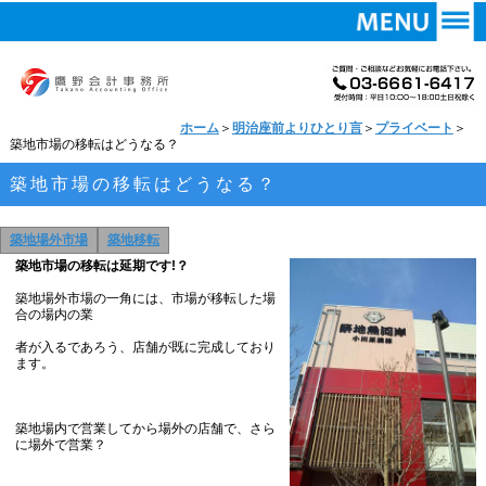
ホーム
＞
明治座前よりひとり言
＞
プライベート
＞
築地市場の移転はどうなる？
築地市場の移転はどうなる？
築地場外市場
築地移転
築地市場の移転は延期です!？
築地場外市場の一角には、市場が移転した場
合の場内の業
者が入るであろう、店舗が既に完成しており
ます。
築地場内で営業してから場外の店舗で、さら
に場外で営業？