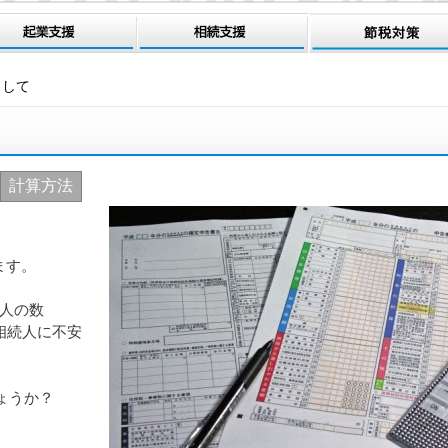
として
計算方法
ます。
続人の数
相続人に不安
ょうか？